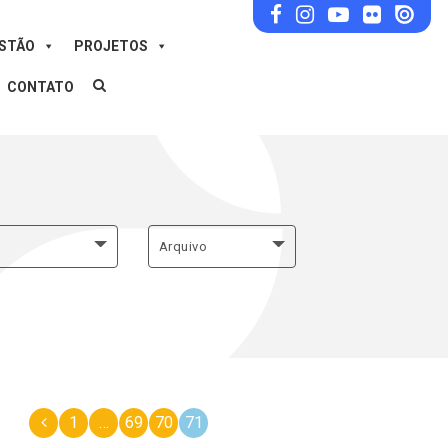
ESTÃO
PROJETOS
CONTATO
Arquivo
1
…
69
70
71