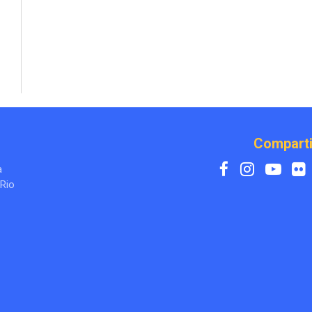
Comparti
a
 Rio