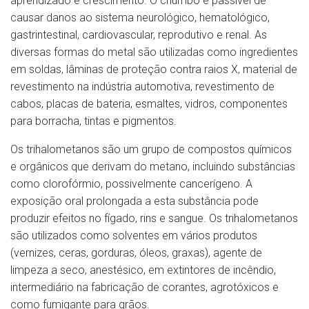
aprendizado e crescimento. O chumbo é passível de
causar danos ao sistema neurológico, hematológico,
gastrintestinal, cardiovascular, reprodutivo e renal. As
diversas formas do metal são utilizadas como ingredientes
em soldas, lâminas de proteção contra raios X, material de
revestimento na indústria automotiva, revestimento de
cabos, placas de bateria, esmaltes, vidros, componentes
para borracha, tintas e pigmentos.
Os trihalometanos são um grupo de compostos químicos
e orgânicos que derivam do metano, incluindo substâncias
como clorofórmio, possivelmente cancerígeno. A
exposição oral prolongada a esta substância pode
produzir efeitos no fígado, rins e sangue. Os trihalometanos
são utilizados como solventes em vários produtos
(vernizes, ceras, gorduras, óleos, graxas), agente de
limpeza a seco, anestésico, em extintores de incêndio,
intermediário na fabricação de corantes, agrotóxicos e
como fumigante para grãos.