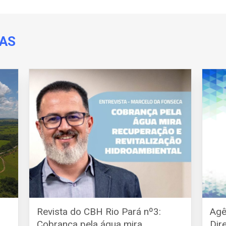
DAS
Revista do CBH Rio Pará nº3:
Agê
Cobrança pela água mira
Dir