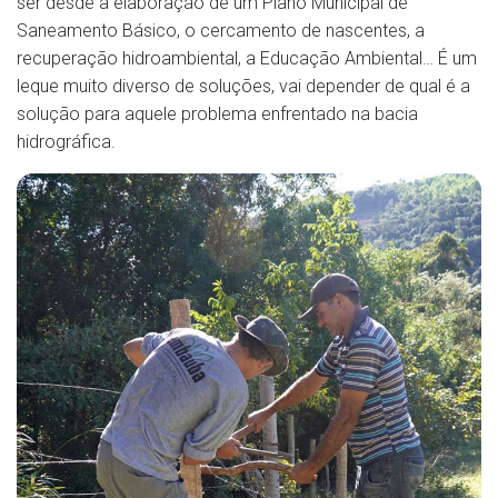
ser desde a elaboração de um Plano Municipal de
Saneamento Básico, o cercamento de nascentes, a
recuperação hidroambiental, a Educação Ambiental… É um
leque muito diverso de soluções, vai depender de qual é a
solução para aquele problema enfrentado na bacia
hidrográfica.