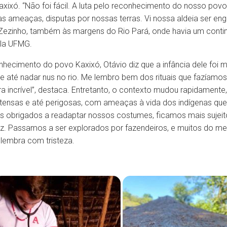
xixó. “Não foi fácil. A luta pelo reconhecimento do nosso po
 ameaças, disputas por nossas terras. Vi nossa aldeia ser eng
 Zezinho, também às margens do Rio Pará, onde havia um contin
ela UFMG.
nhecimento do povo Kaxixó, Otávio diz que a infância dele foi
e até nadar nus no rio. Me lembro bem dos rituais que fazíamos, 
ra incrível”, destaca. Entretanto, o contexto mudou rapidament
tensas e até perigosas, com ameaças à vida dos indígenas que 
s obrigados a readaptar nossos costumes, ficamos mais sujei
. Passamos a ser explorados por fazendeiros, e muitos do m
elembra com tristeza.