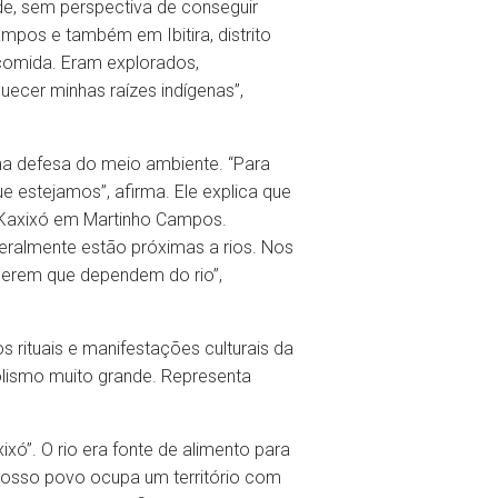
ade, sem perspectiva de conseguir
mpos e também em Ibitira, distrito
 comida. Eram explorados,
uecer minhas raízes indígenas”,
 na defesa do meio ambiente. “Para
ue estejamos”, afirma. Ele explica que
a Kaxixó em Martinho Campos.
eralmente estão próximas a rios. Nos
erem que dependem do rio”,
 rituais e manifestações culturais da
olismo muito grande. Representa
ó”. O rio era fonte de alimento para
e, nosso povo ocupa um território com