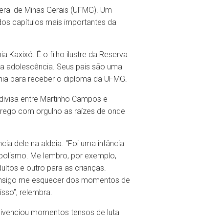
deral de Minas Gerais (UFMG). Um
os capítulos mais importantes da
 Kaxixó. É o filho ilustre da Reserva
 a adolescência. Seus pais são uma
ônia para receber o diploma da UFMG.
 divisa entre Martinho Campos e
arrego com orgulho as raízes de onde
a dele na aldeia. “Foi uma infância
mbolismo. Me lembro, por exemplo,
ultos e outro para as crianças.
consigo me esquecer dos momentos de
sso”, relembra.
 vivenciou momentos tensos de luta