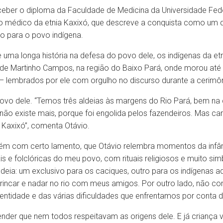
receber o diploma da Faculdade de Medicina da Universidade Fe
o médico da etnia Kaxixó, que descreve a conquista como um d
to para o povo indígena.
uma longa história na defesa do povo dele, os indígenas da etnia
de Martinho Campos, na região do Baixo Pará, onde morou até
 – lembrados por ele com orgulho no discurso durante a cerim
povo dele. “Temos três aldeias às margens do Rio Pará, bem na
não existe mais, porque foi engolida pelos fazendeiros. Mas c
 Kaxixó”, comenta Otávio.
ém com certo lamento, que Otávio relembra momentos da infânci
s e folclóricas do meu povo, com rituais religiosos e muito si
ldeia: um exclusivo para os caciques, outro para os indígenas ad
incar e nadar no rio com meus amigos. Por outro lado, não 
entidade e das várias dificuldades que enfrentamos por conta di
render que nem todos respeitavam as origens dele. E já criança