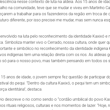
olescência nesse contexto de luta na aldeia. Aos 15 anos de id
alho na comunidade, teve que se mudar e viveu em Martinho Ca
eçarem a trabalhar para os fazendeiros da região em troca de
uturo diferente, por isso precisei me mudar, mas sem nunca esq
envolvido na luta pelo reconhecimento da identidade Kaxixó e
xa. Simboliza manter vivo o Cerrado, nossa cultura, onde quer q
ortante e simbólico no reconhecimento da identidade indígen
os indígenas tem uma relação direta com os rios. As aldeias g
ão só para o nosso povo, mas também pensando em todos os s
5 anos de idade, o jovem sempre fez questão de participar dos
ival do pequi. “Dentro da cultura Kaxixó, o pequi tem um simb
ça identitária”, destaca.
io descreve o rio como sendo o “cordão umbilical do povo Kaxix
 nos rituais religiosos, culturais e nos momentos de lazer. “Hoj