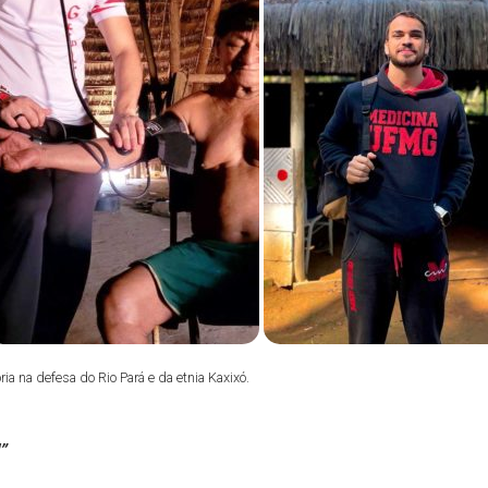
ia na defesa do Rio Pará e da etnia Kaxixó.
”