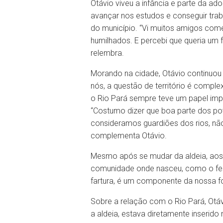
Otávio viveu a infância e parte da ad
avançar nos estudos e conseguir trab
do município. “Vi muitos amigos com
humilhados. E percebi que queria um f
relembra.
Morando na cidade, Otávio continuou 
nós, a questão de território é comple
o Rio Pará sempre teve um papel imp
“Costumo dizer que boa parte dos pov
consideramos guardiões dos rios, n
complementa Otávio.
Mesmo após se mudar da aldeia, aos 1
comunidade onde nasceu, como o fest
fartura, é um componente da nossa for
Sobre a relação com o Rio Pará, Otáv
a aldeia, estava diretamente inserido