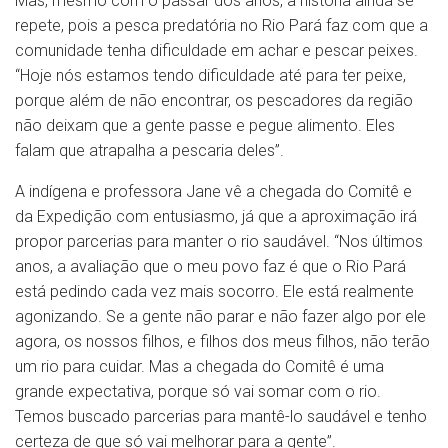
Mas, mesmo com o passar dos anos, a história ainda se
repete, pois a pesca predatória no Rio Pará faz com que a
comunidade tenha dificuldade em achar e pescar peixes.
“Hoje nós estamos tendo dificuldade até para ter peixe,
porque além de não encontrar, os pescadores da região
não deixam que a gente passe e pegue alimento. Eles
falam que atrapalha a pescaria deles”.
A indígena e professora Jane vê a chegada do Comitê e
da Expedição com entusiasmo, já que a aproximação irá
propor parcerias para manter o rio saudável. “Nos últimos
anos, a avaliação que o meu povo faz é que o Rio Pará
está pedindo cada vez mais socorro. Ele está realmente
agonizando. Se a gente não parar e não fazer algo por ele
agora, os nossos filhos, e filhos dos meus filhos, não terão
um rio para cuidar. Mas a chegada do Comitê é uma
grande expectativa, porque só vai somar com o rio.
Temos buscado parcerias para mantê-lo saudável e tenho
certeza de que só vai melhorar para a gente”.