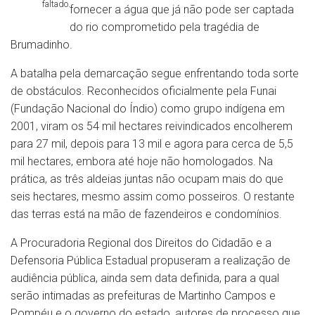
faltado.
fornecer a água que já não pode ser captada
do rio comprometido pela tragédia de
Brumadinho.
A batalha pela demarcação segue enfrentando toda sorte
de obstáculos. Reconhecidos oficialmente pela Funai
(Fundação Nacional do Índio) como grupo indígena em
2001, viram os 54 mil hectares reivindicados encolherem
para 27 mil, depois para 13 mil e agora para cerca de 5,5
mil hectares, embora até hoje não homologados. Na
prática, as três aldeias juntas não ocupam mais do que
seis hectares, mesmo assim como posseiros. O restante
das terras está na mão de fazendeiros e condomínios.
A Procuradoria Regional dos Direitos do Cidadão e a
Defensoria Pública Estadual propuseram a realização de
audiência pública, ainda sem data definida, para a qual
serão intimadas as prefeituras de Martinho Campos e
Pompéu e o governo do estado, autores de processo que