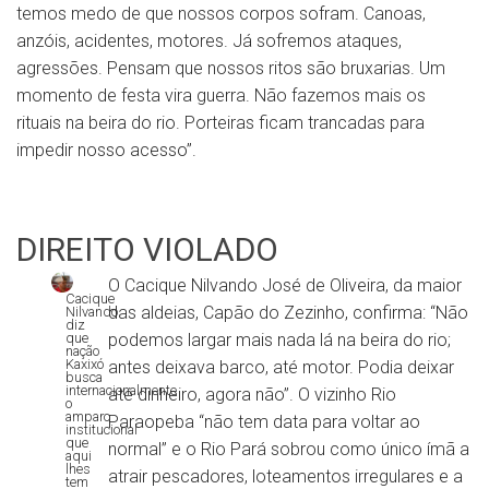
temos medo de que nossos corpos sofram. Canoas,
anzóis, acidentes, motores. Já sofremos ataques,
agressões. Pensam que nossos ritos são bruxarias. Um
momento de festa vira guerra. Não fazemos mais os
rituais na beira do rio. Porteiras ficam trancadas para
impedir nosso acesso”.
DIREITO VIOLADO
O Cacique Nilvando José de Oliveira, da maior
Cacique
das aldeias, Capão do Zezinho, confirma: “Não
Nilvando
diz
podemos largar mais nada lá na beira do rio;
que
nação
Kaxixó
antes deixava barco, até motor. Podia deixar
busca
internacionalmente
até dinheiro, agora não”. O vizinho Rio
o
amparo
Paraopeba “não tem data para voltar ao
institucional
que
normal” e o Rio Pará sobrou como único ímã a
aqui
lhes
atrair pescadores, loteamentos irregulares e a
tem