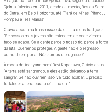
A nação do tronco macro-jê habitava, segundo o cacique
Djalma, falecido em 2011, desde as imediações da Serra
do Curral, em Belo Horizonte, até “Pará de Minas, Pitangui,
Pompéu e Três Marias”.
Otávio aposta na transmissão da cultura e das tradições:
“Se nossos mais jovens não entendem de onde vieram,
tudo se acaba. Se a gente perde o nosso rio, perde a força
da luta. Queremos proteger. A gente não é o regresso,
como dizem por aí. Nós somos o progresso”.
À moda do líder yanomami Davi Kopenawa, Otávio ensina:
“A terra está sangrando, e eles estão deixando a terra
sangrar. Se não ouvirem isso, vai tudo acabar. É preciso
fortalecer a terra para o céu não cair”.