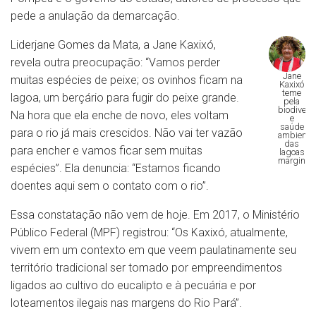
pede a anulação da demarcação.
Liderjane Gomes da Mata, a Jane Kaxixó,
revela outra preocupação: “Vamos perder
Jane
muitas espécies de peixe; os ovinhos ficam na
Kaxixó
teme
lagoa, um berçário para fugir do peixe grande.
pela
biodivers
Na hora que ela enche de novo, eles voltam
e
saúde
para o rio já mais crescidos. Não vai ter vazão
ambienta
das
para encher e vamos ficar sem muitas
lagoas
marginais
espécies”. Ela denuncia: “Estamos ficando
doentes aqui sem o contato com o rio”.
Essa constatação não vem de hoje. Em 2017, o Ministério
Público Federal (MPF) registrou: “Os Kaxixó, atualmente,
vivem em um contexto em que veem paulatinamente seu
território tradicional ser tomado por empreendimentos
ligados ao cultivo do eucalipto e à pecuária e por
loteamentos ilegais nas margens do Rio Pará”.