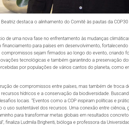
Beatriz destaca o alinhamento do Comitê às pautas da COP30
ício de uma nova fase no enfrentamento às mudanças climátic
o financiamento para países em desenvolvimento, fortalecendo 
e compromissos sejam firmados ao longo do evento, criando f
inovações tecnológicas e também garantindo a preservação dos
ercebidas por populações de vários cantos do planeta, como em
trução de compromissos entre países, mas também de troca de
os recursos hídricos e a conservação da biodiversidade. Buscan
esafios locais. “Eventos como a COP inspiram políticas e práti
 o uso sustentável dos recursos. Uma conexão entre ciência, g
aminho para transformar metas globais em resultados concretos 
, finaliza Ludmila Brighenti, bióloga e professora da Universi