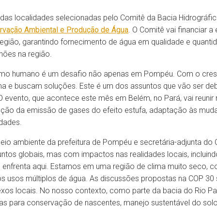
as localidades selecionadas pelo Comitê da Bacia Hidrográfic
rvação Ambiental e Produção de Água
. O Comitê vai financiar 
a região, garantindo fornecimento de água em qualidade e quant
hões na região.
nsumo humano é um desafio não apenas em Pompéu. Com o cres
ma e buscam soluções. Este é um dos assuntos que vão ser deb
 evento, que acontece este mês em Belém, no Pará, vai reunir 
ução da emissão de gases do efeito estufa, adaptação às muda
idades.
 meio ambiente da prefeitura de Pompéu e secretária-adjunta do 
tos globais, mas com impactos nas realidades locais, incluind
 enfrenta aqui. Estamos em uma região de clima muito seco, c
 usos múltiplos de água. As discussões propostas na COP 30
xos locais. No nosso contexto, como parte da bacia do Rio Pa
tadas para conservação de nascentes, manejo sustentável do so