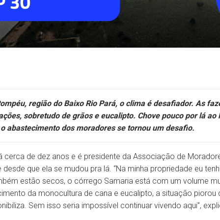
mpéu, região do Baixo Rio Pará, o clima é desafiador. As fa
tações, sobretudo de grãos e eucalipto. Chove pouco por lá ao
, o abastecimento dos moradores se tornou um desafio.
há cerca de dez anos e é presidente da Associação de Moradore
desde que ela se mudou pra lá. “Na minha propriedade eu tenho
ambém estão secos, o córrego Samaria está com um volume mui
imento da monocultura de cana e eucalipto, a situação piorou 
ibiliza. Sem isso seria impossível continuar vivendo aqui”, expli