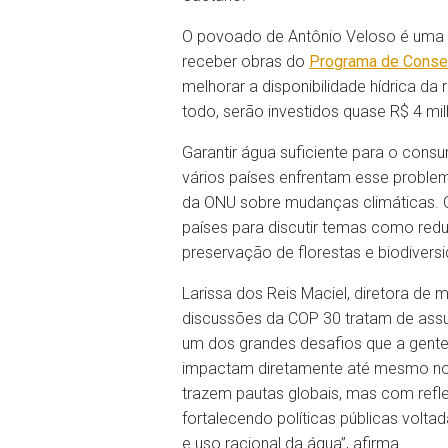
O povoado de Antônio Veloso é uma d
receber obras do
Programa de Conse
melhorar a disponibilidade hídrica d
todo, serão investidos quase R$ 4 mil
Garantir água suficiente para o co
vários países enfrentam esse proble
da ONU sobre mudanças climáticas. O
países para discutir temas como red
preservação de florestas e biodivers
Larissa dos Reis Maciel, diretora de
discussões da COP 30 tratam de assun
um dos grandes desafios que a gente
impactam diretamente até mesmo nos
trazem pautas globais, mas com refle
fortalecendo políticas públicas vol
e uso racional da água”, afirma.