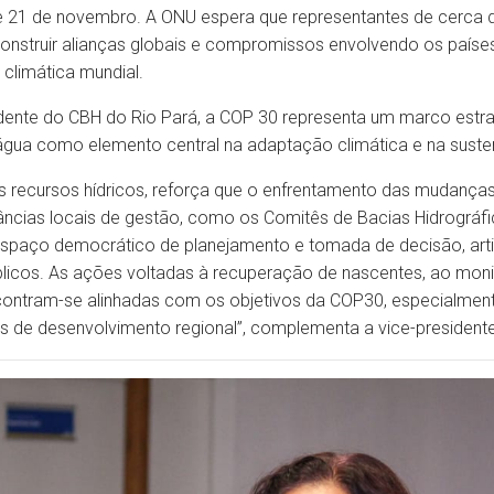
e 21 de novembro. A ONU espera que representantes de cerca 
nstruir alianças globais e compromissos envolvendo os países, 
 climática mundial.
esidente do CBH do Rio Pará, a COP 30 representa um marco est
água como elemento central na adaptação climática e na susten
s recursos hídricos, reforça que o enfrentamento das mudanças 
nstâncias locais de gestão, como os Comitês de Bacias Hidrográf
paço democrático de planejamento e tomada de decisão, articu
úblicos. As ações voltadas à recuperação de nascentes, ao mon
contram-se alinhadas com os objetivos da COP30, especialmente
s de desenvolvimento regional”, complementa a vice-president