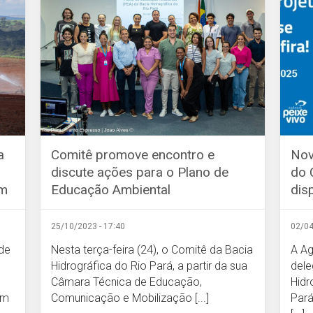
a
Comitê promove encontro e
Nov
discute ações para o Plano de
do 
am
Educação Ambiental
dis
25/10/2023 - 17:40
02/04
de
Nesta terça-feira (24), o Comitê da Bacia
A Ag
Hidrográfica do Rio Pará, a partir da sua
dele
Câmara Técnica de Educação,
Hidr
om
Comunicação e Mobilização [...]
Pará