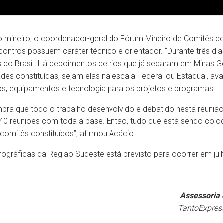
o mineiro, o coordenador-geral do Fórum Mineiro de Comitês de
contros possuem caráter técnico e orientador. “Durante três d
os do Brasil. Há depoimentos de rios que já secaram em Minas Ge
ades constituídas, sejam elas na escala Federal ou Estadual, av
ros, equipamentos e tecnologia para os projetos e programas.
ra que todo o trabalho desenvolvido e debatido nesta reunião
 reuniões com toda a base. Então, tudo que está sendo coloc
comitês constituídos”, afirmou Acácio.
ográficas da Região Sudeste está previsto para ocorrer em julh
Assessoria 
TantoExpres