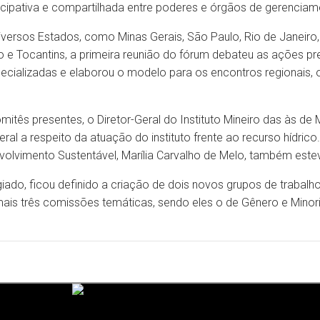
cipativa e compartilhada entre poderes e órgãos de gerenciame
ersos Estados, como Minas Gerais, São Paulo, Rio de Janeiro, E
o e Tocantins, a primeira reunião do fórum debateu as ações pr
ecializadas e elaborou o modelo para os encontros regionais, 
tês presentes, o Diretor-Geral do Instituto Mineiro das às de 
 a respeito da atuação do instituto frente ao recurso hídrico. A
olvimento Sustentável, Marília Carvalho de Melo, também este
giado, ficou definido a criação de dois novos grupos de trabal
 mais três comissões temáticas, sendo eles o de Gênero e Mino