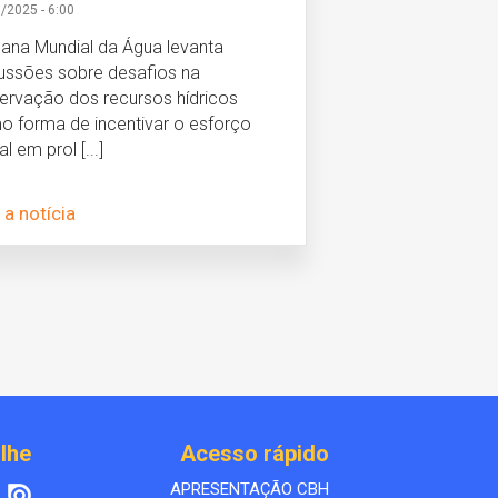
/2025 - 6:00
na Mundial da Água levanta
ussões sobre desafios na
ervação dos recursos hídricos
 forma de incentivar o esforço
l em prol [...]
 a notícia
lhe
Acesso rápido
APRESENTAÇÃO CBH