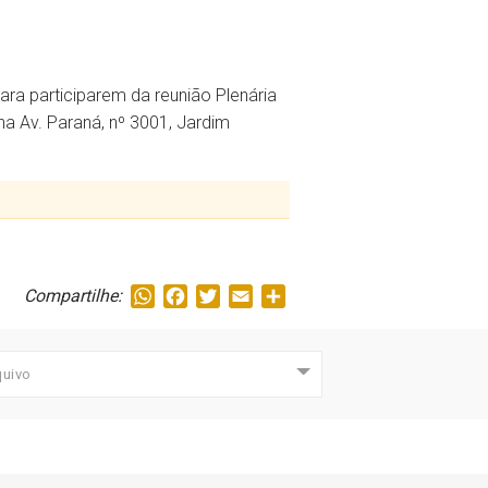
ra participarem da reunião Plenária
na Av. Paraná, nº 3001, Jardim
WhatsApp
Facebook
Twitter
Email
Share
Compartilhe:
quivo