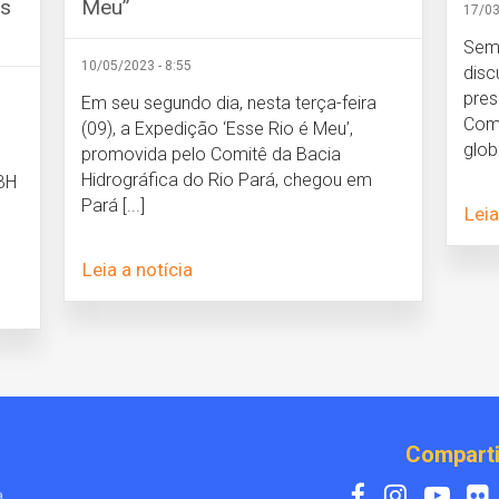
os
Meu”
17/03
Sema
10/05/2023 - 8:55
disc
pres
Em seu segundo dia, nesta terça-feira
Como
(09), a Expedição ‘Esse Rio é Meu’,
globa
promovida pelo Comitê da Bacia
Hidrográfica do Rio Pará, chegou em
BH
Pará [...]
Leia
Leia a notícia
Comparti
a