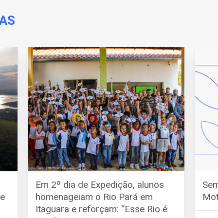
DAS
Em 2º dia de Expedição, alunos
Sem
de
homenageiam o Rio Pará em
Mot
Itaguara e reforçam: “Esse Rio é