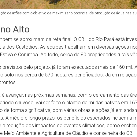
ção de ações com o objetivo de maximizar o potencial de produção de água nas su
no Alto
ambém se aproximam da reta final. O CBH do Rio Pará está inve
ia dos Custódios. As equipes trabalham em diversas ações nos
stiva e Corumbá. Ao todo, cerca de 80 propriedades rurais vão
previstos pelo projeto, já foram executados mais de 160 mil. 
o solo nos cerca de 570 hectares beneficiados. Já em relação 
prontos.
 é avançar, nas próximas semanas, com o cercamento das área
íodo chuvoso, vai ser feito o plantio de mudas nativas em 167
o de forma significativa, com várias obras e ações já em anda
. A médio e longo prazo, os benefícios esperados incluem a me
 e a redução dos impactos de eventos climáticos, como enche
de Meio Ambiente e Agricultura de Cláudio e conselheira do CBH.