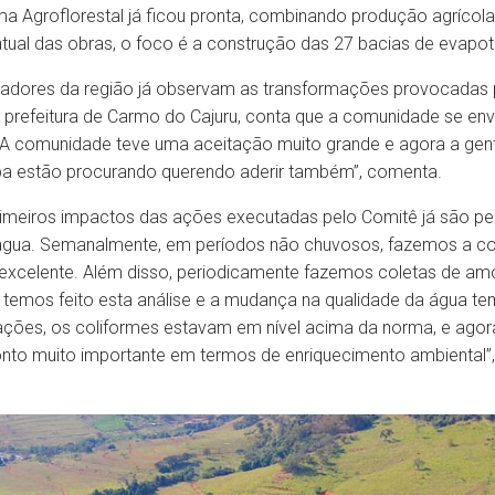
a Agroflorestal já ficou pronta, combinando produção agrícol
tual das obras, o foco é a construção das 27 bacias de evapotr
ores da região já observam as transformações provocadas pel
 prefeitura de Carmo do Cajuru, conta que a comunidade se en
. A comunidade teve uma aceitação muito grande e agora a gen
pa estão procurando querendo aderir também”, comenta.
rimeiros impactos das ações executadas pelo Comitê já são p
 água. Semanalmente, em períodos não chuvosos, fazemos a col
 excelente. Além disso, periodicamente fazemos coletas de a
l, temos feito esta análise e a mudança na qualidade da água t
iações, os coliformes estavam em nível acima da norma, e ago
 ponto muito importante em termos de enriquecimento ambiental”,