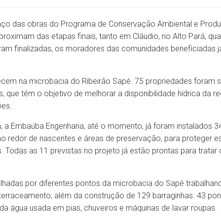
ço das obras do Programa de Conservação Ambiental e Produç
roximam das etapas finais, tanto em Cláudio, no Alto Pará, q
am finalizadas, os moradores das comunidades beneficiadas j
ecem na microbacia do Ribeirão Sapé. 75 propriedades foram 
, que têm o objetivo de melhorar a disponibilidade hídrica da r
ões.
a Embaúba Engenharia, até o momento, já foram instalados 34
o redor de nascentes e áreas de preservação, para proteger es
. Todas as 11 previstas no projeto já estão prontas para trata
alhadas por diferentes pontos da microbacia do Sapé trabalhan
 terraceamento, além da construção de 129 barraginhas. 43 pon
da água usada em pias, chuveiros e máquinas de lavar roupas.