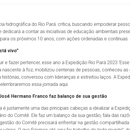
a hidrográfica do Rio Pará: crítica, buscando empoderar pesso
e dedicará a contar as iniciativas de educação ambientais pres
a para os próximos 10 anos, com ações ordenadas e contínuas.
tá vivo”
ncluir e fazer pertencer, esse ano a Expedição Rio Pará 2023 ‘Es
o da nascente à foz, mobilizou centenas de pessoas, conheceu a
 histórias, conversou com lideranças e estreitou laços. A Exp
. Relembraremos essa jornada aqui.
 José Hermano Franco faz balanço de sua gestão
ta é justamente uma das principais cabeças a idealizar a Exped
ário do Comitê. Ele faz um balanço da sua gestão, fala das raz
gestão do Comitê precisará enfrentar na gestão compartilhada 
r vários. O que fizemos até aqui foi trabalho de todo mundo”, de