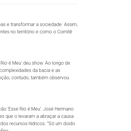
as e transformar a sociedade. Assim,
entes no território e como o Comitê
se Rio é Meu’ deu show. Ao longo de
s complexidades da bacia e as
edição, contudo, também observou
ição ‘Esse Rio é Meu’: José Hermano
ões que o levaram a abraçar a causa
dos recursos hídricos. “Só um doido
fine.