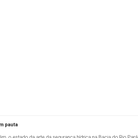
m pauta
, o estado da arte da segurança hídrica na Bacia do Rio Pará e