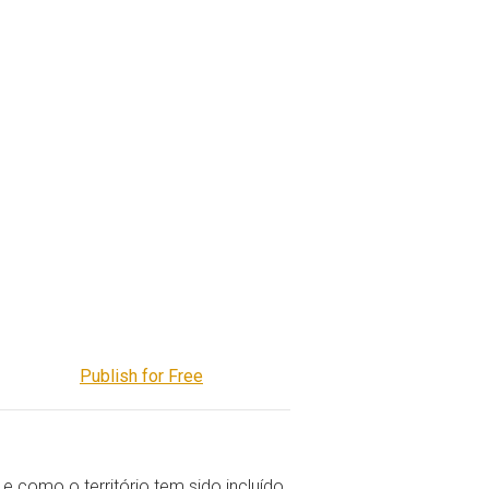
Publish for Free
 como o território tem sido incluído