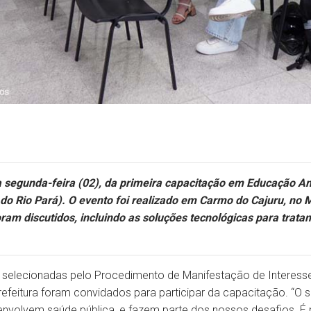
a segunda-feira (02), da primeira capacitação em Educação A
 do Rio Pará). O evento foi realizado em Carmo do Cajuru, no 
oram discutidos, incluindo as soluções tecnológicas para trat
 selecionadas pelo Procedimento de Manifestação de Interesse
prefeitura foram convidados para participar da capacitação. “O
nvolvem saúde pública, e fazem parte dos nossos desafios. É 