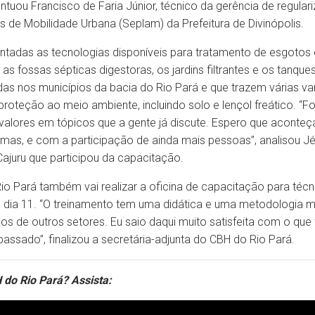
ntuou Francisco de Faria Júnior, técnico da gerência de regular
s de Mobilidade Urbana (Seplam) da Prefeitura de Divinópolis.
ntadas as tecnologias disponíveis para tratamento de esgotos 
as fossas sépticas digestoras, os jardins filtrantes e os tanqu
s nos municípios da bacia do Rio Pará e que trazem várias va
proteção ao meio ambiente, incluindo solo e lençol freático. “
alores em tópicos que a gente já discute. Espero que aconte
as, e com a participação de ainda mais pessoas”, analisou Jés
ajuru que participou da capacitação.
o Pará também vai realizar a oficina de capacitação para técni
 dia 11. “O treinamento tem uma didática e uma metodologia m
cos de outros setores. Eu saio daqui muito satisfeita com o que
assado”, finalizou a secretária-adjunta do CBH do Rio Pará.
do Rio Pará? Assista: