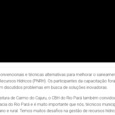
nvencionais e técnicas alternativas para melhorar o saneame
 Recursos Hídricos (PNRH). Os participantes da capacitação fo
m discutidos problemas em busca de soluções inovadoras.
eitura de Carmo do Cajuru, o CBH do Rio Pará também convidou 
cia do Rio Pará e é muito importante que nós, técnicos munici
no e rural. Temos muitos desafios na gestão de recursos hídri