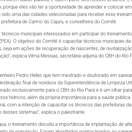
 porque eles vão ter a oportunidade de aprender e colocar em p
s sido uma das cidades selecionadas para receber esse treinam
prefeitura de Carmo do Cajuru, e conselheira do Comitê.
 técnicos municipais interessados em participar do treinament
EA). O objetivo do Comitê é capacitar técnicos municipais da
, seja em ações de recuperação de nascentes, de revitalizaçã
ação”, explica Vilma Messias, secretária-adjunta do CBH do Rio 
ngenheiro Pedro Heller, que tem mestrado e doutorado em sane
destinação final de resíduos da Superintendência de Limpeza Ur
borado exclusivamente para o CBH do Rio Pará e é um olhar para
os hídricos, além da própria importância para a saúde públic
al, com a intenção de capacitar os técnicos das prefeituras d
desses sistemas”, explica o palestrante.
a, o treinamento discutiu a importância de implantação de alter
imento da população. Foram abordados pontos ligados ao sanea