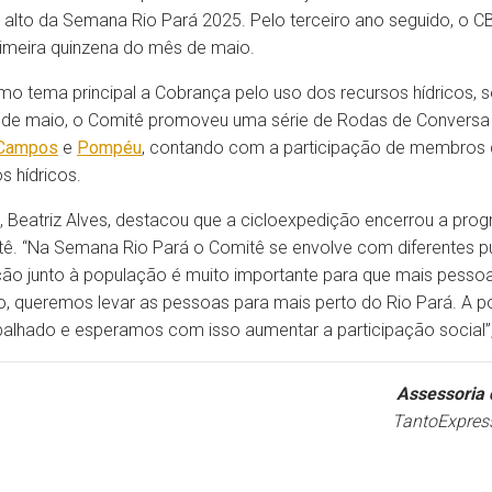
to alto da Semana Rio Pará 2025. Pelo terceiro ano seguido, o
rimeira quinzena do mês de maio.
o tema principal a Cobrança pelo uso dos recursos hídricos, s
6 de maio, o Comitê promoveu uma série de Rodas de Conversa
 Campos
e
Pompéu
, contando com a participação de membros d
s hídricos.
á, Beatriz Alves, destacou que a cicloexpedição encerrou a pr
tê. “Na Semana Rio Pará o Comitê se envolve com diferentes pú
zação junto à população é muito importante para que mais pes
, queremos levar as pessoas para mais perto do Rio Pará. A 
alhado e esperamos com isso aumentar a participação social”, 
Assessoria 
TantoExpres