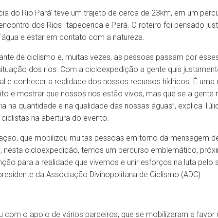
ia do Rio Pará’ teve um trajeto de cerca de 23km, em um percur
encontro dos Rios Itapecerica e Pará. O roteiro foi pensado j
´água e estar em contato com a natureza.
rtante de ciclismo e, muitas vezes, as pessoas passam por esse
situação dos rios. Com a cicloexpedição a gente quis justament
l e conhecer a realidade dos nossos recursos hídricos. É uma
eito e mostrar que nossos rios estão vivos, mas que se a gente
ia na quantidade e na qualidade das nossas águas”, explica Túli
ciclistas na abertura do evento.
a ação, que mobilizou muitas pessoas em torno da mensagem de
E, nesta cicloexpedição, temos um percurso emblemático, próxi
ão para a realidade que vivemos e unir esforços na luta pelo 
presidente da Associação Divinopolitana de Ciclismo (ADC).
ou com o apoio de vários parceiros, que se mobilizaram a favor