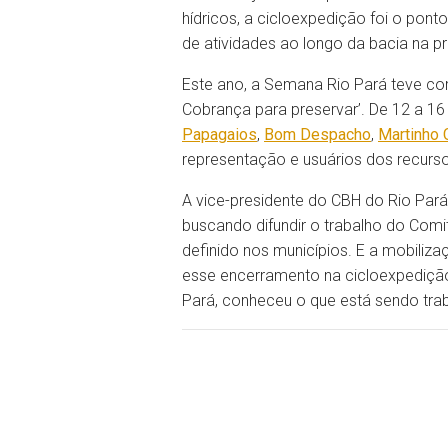
hídricos, a cicloexpedição foi o pon
de atividades ao longo da bacia na p
Este ano, a Semana Rio Pará teve com
Cobrança para preservar’. De 12 a 1
Papagaios
,
Bom Despacho
,
Martinho
representação e usuários dos recurso
A vice-presidente do CBH do Rio Par
buscando difundir o trabalho do Comi
definido nos municípios. E a mobili
esse encerramento na cicloexpedição
Pará, conheceu o que está sendo trab