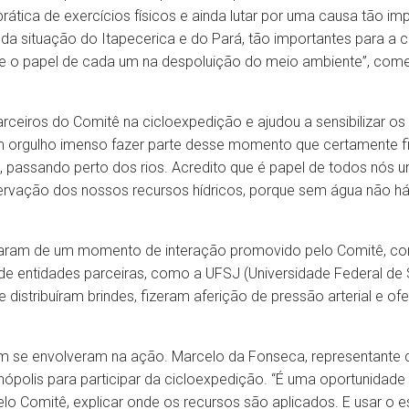
rática de exercícios físicos e ainda lutar por uma causa tão i
a situação do Itapecerica e do Pará, tão importantes para a
e o papel de cada um na despoluição do meio ambiente”, come
rceiros do Comitê na cicloexpedição e ajudou a sensibilizar os 
m orgulho imenso fazer parte desse momento que certamente fi
assando perto dos rios. Acredito que é papel de todos nós un
eservação dos nossos recursos hídricos, porque sem água não há 
ciparam de um momento de interação promovido pelo Comitê, c
de entidades parceiras, como a UFSJ (Universidade Federal de 
 distribuíram brindes, fizeram aferição de pressão arterial e 
se envolveram na ação. Marcelo da Fonseca, representante do
inópolis para participar da cicloexpedição. “É uma oportunidad
lo Comitê, explicar onde os recursos são aplicados. E usar o 