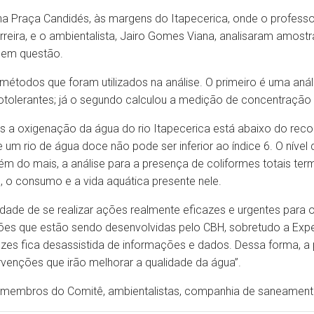
na Praça Candidés, às margens do Itapecerica, onde o professo
reira, e o ambientalista, Jairo Gomes Viana, analisaram amostr
 em questão.
métodos que foram utilizados na análise. O primeiro é uma anális
otolerantes; já o segundo calculou a medição de concentração 
s a oxigenação da água do rio Itapecerica está abaixo do r
e um rio de água doce não pode ser inferior ao índice 6. O níve
ém do mais, a análise para a presença de coliformes totais term
o consumo e a vida aquática presente nele.
ade de se realizar ações realmente eficazes e urgentes para 
ações que estão sendo desenvolvidas pelo CBH, sobretudo a Exp
zes fica desassistida de informações e dados. Dessa forma, a 
rvenções que irão melhorar a qualidade da água”.
membros do Comitê, ambientalistas, companhia de saneamento