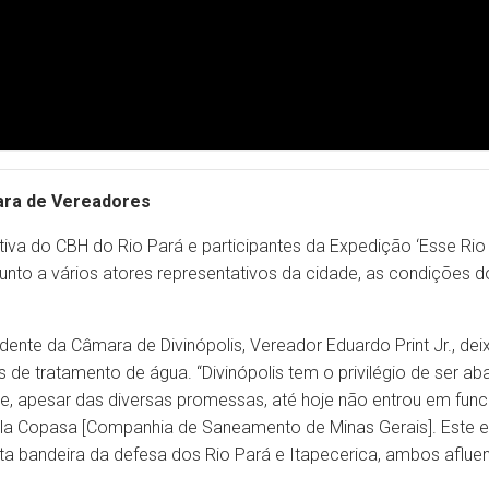
mara de Vereadores
va do CBH do Rio Pará e participantes da Expedição ‘Esse Rio
, junto a vários atores representativos da cidade, as condições d
dente da Câmara de Divinópolis, Vereador Eduardo Print Jr., dei
de tratamento de água. “Divinópolis tem o privilégio de ser aba
te, apesar das diversas promessas, até hoje não entrou em fu
la Copasa [Companhia de Saneamento de Minas Gerais]. Este e
a bandeira da defesa dos Rio Pará e Itapecerica, ambos afluen