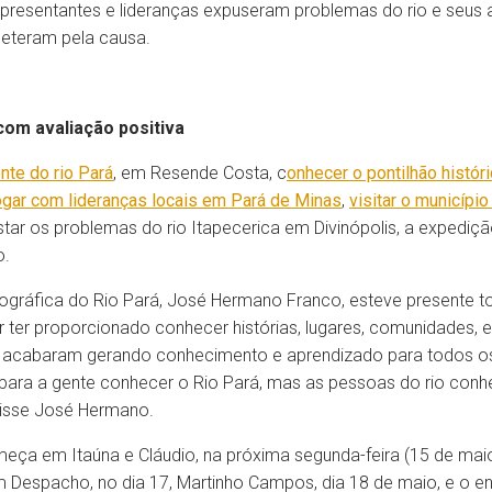
representantes e lideranças expuseram problemas do rio e seus 
meteram pela causa.
om avaliação positiva
ente do rio Pará
, em Resende Costa, c
onhecer o pontilhão históri
ogar com lideranças locais em Pará de Minas
,
visitar o municípi
tar os problemas do rio Itapecerica em Divinópolis, a expediç
o.
ográfica do Rio Pará, José Hermano Franco, esteve presente t
ter proporcionado conhecer histórias, lugares, comunidades, ex
o, acabaram gerando conhecimento e aprendizado para todos os
ara a gente conhecer o Rio Pará, mas as pessoas do rio conh
disse José Hermano.
a em Itaúna e Cláudio, na próxima segunda-feira (15 de maio
m Despacho, no dia 17, Martinho Campos, dia 18 de maio, e o