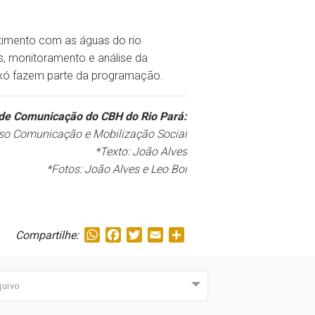
imento com as águas do rio.
s, monitoramento e análise da
xixó fazem parte da programação.
de Comunicação do CBH do Rio Pará:
so Comunicação e Mobilização Social
*Texto: João Alves
*Fotos: João Alves e Leo Boi
WhatsApp
Facebook
Twitter
Email
Share
Compartilhe:
quivo